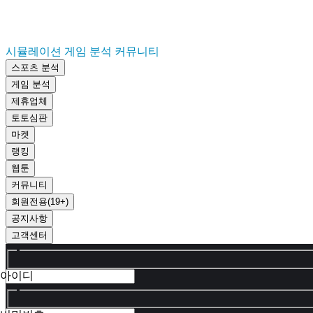
시뮬레이션 게임 분석 커뮤니티
스포츠 분석
게임 분석
제휴업체
토토심판
마켓
랭킹
웹툰
커뮤니티
회원전용(19+)
공지사항
고객센터
아이디