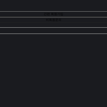
간편 회원가입
비회원문의