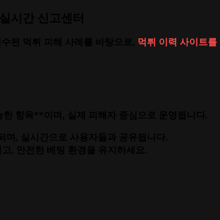
 실시간 신고센터
접수된 먹튀 피해 사례를 바탕으로,
먹튀 이력 사이트를
가능한 항목**이며, 실제 피해자 중심으로 운영됩니다.
되며, 실시간으로 사용자들과 공유
됩니다.
고, 안전한 베팅 환경을 유지하세요.