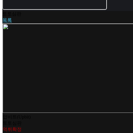
토토심판
목록
업비트(Upbit)
토토심판
먹튀확정