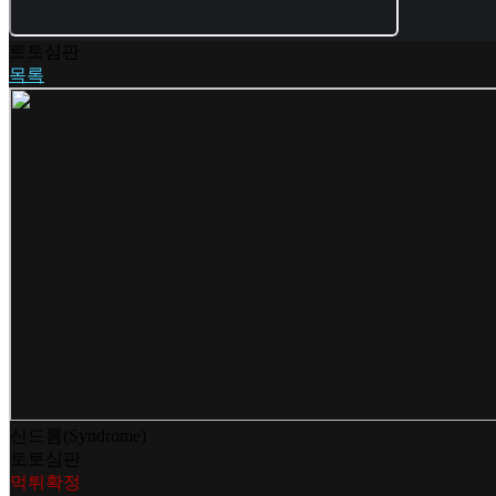
토토심판
목록
신드롬(Syndrome)
토토심판
먹튀확정