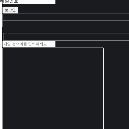
비밀번호
로그인