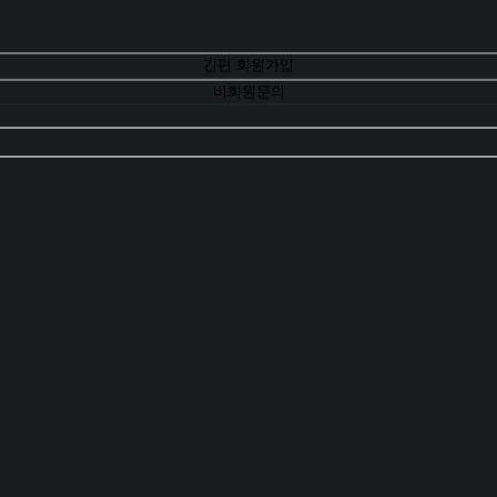
간편 회원가입
비회원문의