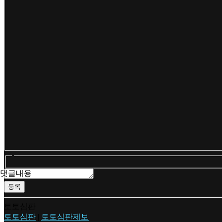
댓글내용
등록
토토심판
토토심판
|
토토심판제보