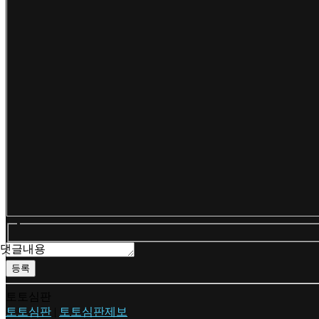
댓글내용
등록
토토심판
토토심판
|
토토심판제보