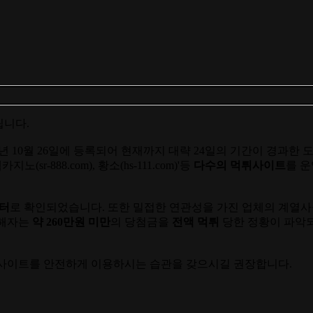
립니다.
'은 2024년 10월 26일에 등록되어 현재까지 대략 24일의 기간이
sr-888.com), 황소(hs-111.com)'등
다수의 먹튀사이트
를 
터
로 확인되었습니다. 또한 밀접한 연관성을 가진 업체의 계열
피해자는
약 260만원 미만
의 당첨금을
전액 먹튀
당한 정황이 파악
 사이트를 안전하게 이용하시는 습관을 갖으시길 권장합니다.