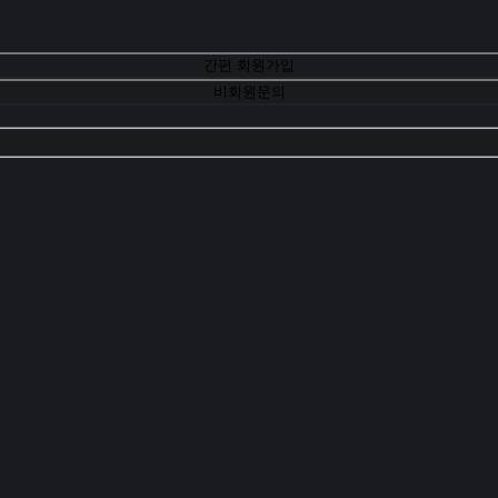
간편 회원가입
비회원문의