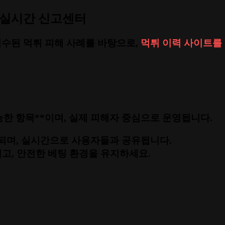
 실시간 신고센터
접수된 먹튀 피해 사례를 바탕으로,
먹튀 이력 사이트를
가능한 항목**이며, 실제 피해자 중심으로 운영됩니다.
되며, 실시간으로 사용자들과 공유
됩니다.
고, 안전한 베팅 환경을 유지하세요.