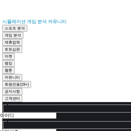
시뮬레이션 게임 분석 커뮤니티
스포츠 분석
게임 분석
제휴업체
토토심판
마켓
랭킹
웹툰
커뮤니티
회원전용(19+)
공지사항
고객센터
아이디