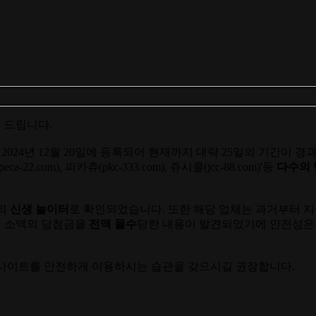
 드립니다.
com'은 2024년 12월 20일에 등록되어 현재까지 대략 25일의 
om), 피카츄(pkc-333.com), 쥬시쿨(jcc-88.com)'등
다수의
만의
신생 놀이터
로 확인되었습니다. 또한 해당 업체는 과거부터 
적 소액의 당첨금을
전액 몰수
당한 내용이 발견되었기에 안전성은
 사이트를 안전하게 이용하시는 습관을 갖으시길 권장합니다.