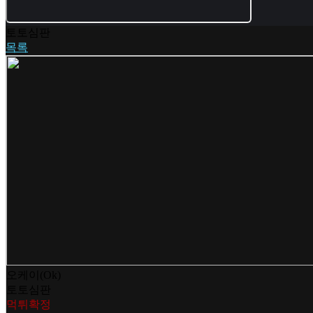
토토심판
목록
오케이(Ok)
토토심판
먹튀확정