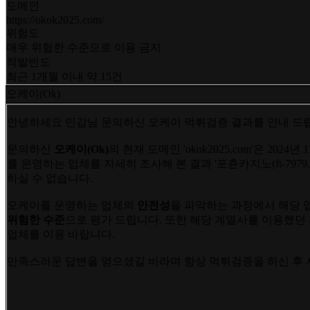
도메인
https://okok2025.com/
위험도
매우 위험한 수준으로 이용 금지
적발빈도
최근 1개월 이내 약 15건
오케이(Ok)
안녕하세요 민감님 문의하신 오케이 먹튀검증 결과를 안내 드
문의하신
오케이(Ok)
의 현재 도메인 'okok2025.com'은 
를 운영하는 업체를 자세히 조사해 본 결과 '포츈카지노(ft-7979.com), 
하실 수 없습니다.
오케이를 운영하는 업체의
안전성
을 파악하는 과정에서 해당
위험한 수준
으로 평가 드립니다. 또한 해당 계열사를 이용했
업체를 이용 바랍니다.
만족스러운 답변을 얻으셨길 바라며 항상 먹튀검증을 하신 후