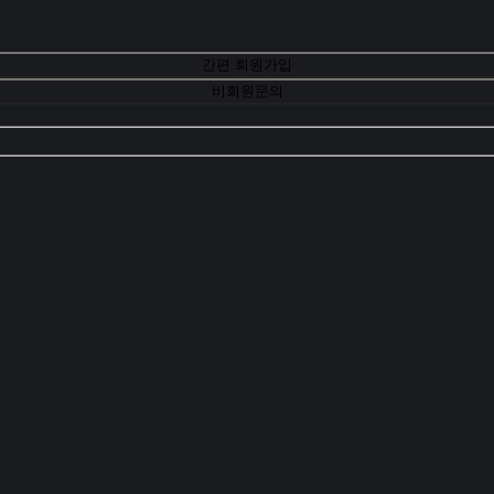
간편 회원가입
비회원문의