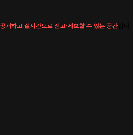
 공개하고 실시간으로 신고·제보할 수 있는 공간
입니