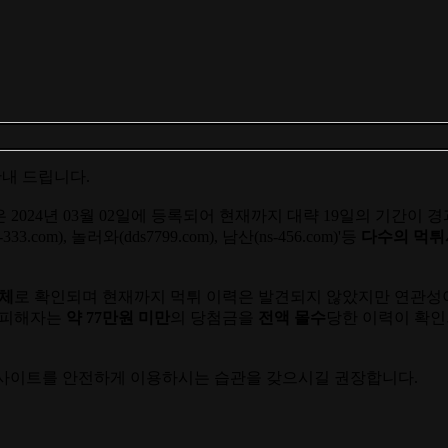
내 드립니다.
7.com'은 2024년 03월 02일에 등록되어 현재까지 대략 19일의
), 놀러와(dds7799.com), 남산(ns-456.com)'등
다수의 먹
체
로 확인되며 현재까지 먹튀 이력은 발견되지 않았지만 연관성
 피해자는
약 77만원 미만
의 당첨금을
전액 몰수
당한 이력이 확인
 사이트를 안전하게 이용하시는 습관을 갖으시길 권장합니다.