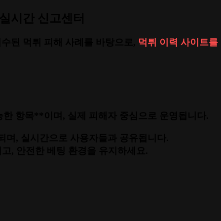
 실시간 신고센터
접수된 먹튀 피해 사례를 바탕으로,
먹튀 이력 사이트를
가능한 항목**이며, 실제 피해자 중심으로 운영됩니다.
되며, 실시간으로 사용자들과 공유
됩니다.
고, 안전한 베팅 환경을 유지하세요.