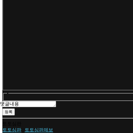
댓글내용
등록
토토심판
토토심판
|
토토심판제보