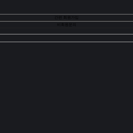
간편 회원가입
비회원문의