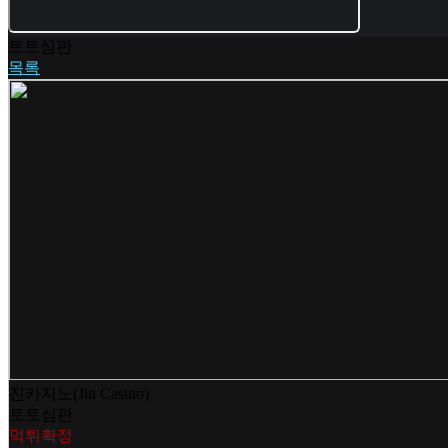
토토심판
목록
진카지노(Jin Casino)
토토심판
먹튀확정