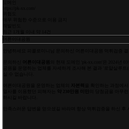
도메인
https://pk-xx.com/
위험도
매우 위험한 수준으로 이용 금지
적발빈도
최근 1개월 이내 약 14건
어른이대공원
안녕하세요 피콜로미니님 문의하신 어른이대공원 먹튀검증 결
문의하신
어른이대공원
의 현재 도메인 'pk-xx.com'은 2
공원을 운영하는 업체를 자세하게 조사해 본 결과 '로얄살루트(royal-aa.c
실 수 없습니다.
어른이대공원을 운영하는 업체의
자본력
을 확인하는 과정에서
열사를 이용했던 피해자는
약 230만원 미만
의 당첨금을 아무런
하시길 바랍니다.
만족스러운 답변을 얻으셨길 바라며 항상 먹튀검증을 하신 후