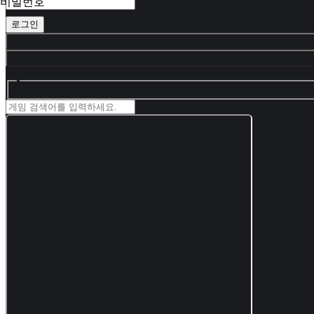
비밀번호
로그인