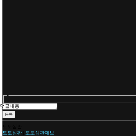
댓글내용
등록
토토심판
토토심판
|
토토심판제보