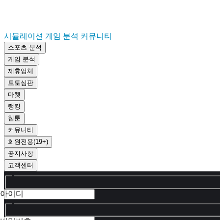
시뮬레이션 게임 분석 커뮤니티
스포츠 분석
게임 분석
제휴업체
토토심판
마켓
랭킹
웹툰
커뮤니티
회원전용(19+)
공지사항
고객센터
아이디